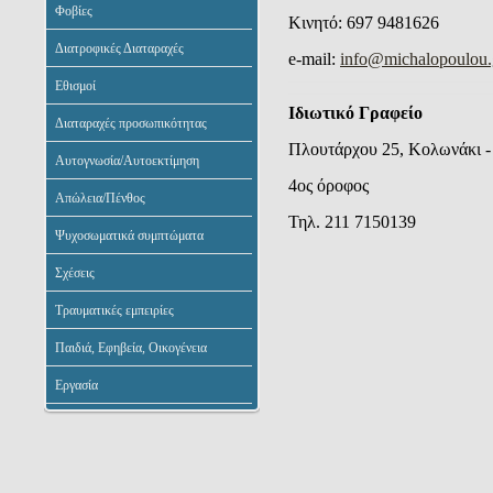
Φοβίες
Kινητό: 697 9481626
Διατροφικές Διαταραχές
e-mail:
info@michalopoulou.
Εθισμοί
Ιδιωτικό Γραφείο
Διαταραχές προσωπικότητας
Πλουτάρχου 25, Κολωνάκι 
Αυτογνωσία/Αυτοεκτίμηση
4ος όροφος
Απώλεια/Πένθος
Τηλ. 211 7150139
Ψυχοσωματικά συμπτώματα
Σχέσεις
Τραυματικές εμπειρίες
Παιδιά, Εφηβεία, Οικογένεια
Εργασία