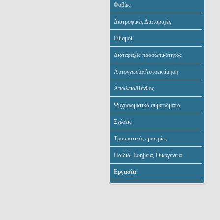
Φοβίες
Διατροφικές Διαταραχές
Εθισμοί
Διαταραχές προσωπικότητας
Αυτογνωσία/Αυτοεκτίμηση
Απώλεια/Πένθος
Ψυχοσωματικά συμπτώματα
Σχέσεις
Τραυματικές εμπειρίες
Παιδιά, Εφηβεία, Οικογένεια
Εργασία