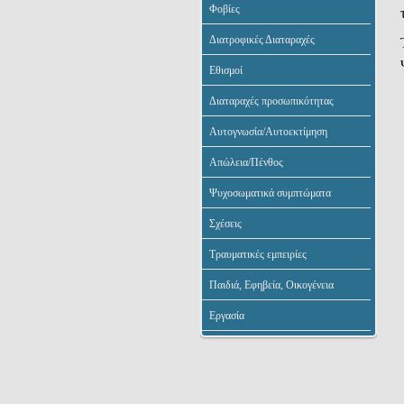
Φοβίες
Διατροφικές Διαταραχές
Εθισμοί
Διαταραχές προσωπικότητας
Αυτογνωσία/Αυτοεκτίμηση
Απώλεια/Πένθος
Ψυχοσωματικά συμπτώματα
Σχέσεις
Τραυματικές εμπειρίες
Παιδιά, Εφηβεία, Οικογένεια
Εργασία